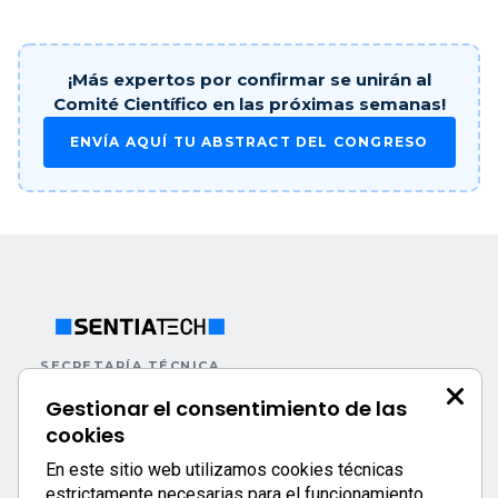
¡Más expertos por confirmar se unirán al
Comité Científico en las próximas semanas!
ENVÍA AQUÍ TU ABSTRACT DEL CONGRESO
SECRETARÍA TÉCNICA
+34 672 387 426
Gestionar el consentimiento de las
cookies
congress@sentiatech.com
En este sitio web utilizamos cookies técnicas
Parque Tecnológico C/ Albert Einstein, 1 · 46980 Paterna,
estrictamente necesarias para el funcionamiento
Valencia, España