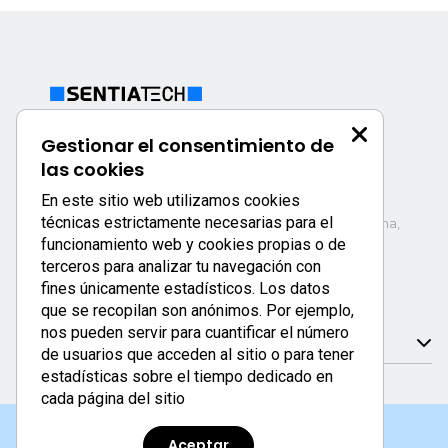
SECRETARÍA TÉCNICA
Gestionar el consentimiento de
+34 672 387 426
las cookies
congress@sentiatech.com
En este sitio web utilizamos cookies
técnicas estrictamente necesarias para el
Parque Tecnológico C/ Albert Einstein, 1 · 46980 Paterna,
funcionamiento web y cookies propias o de
Valencia, España
terceros para analizar tu navegación con
fines únicamente estadísticos. Los datos
que se recopilan son anónimos. Por ejemplo,
nos pueden servir para cuantificar el número
Enlaces de interés
de usuarios que acceden al sitio o para tener
estadísticas sobre el tiempo dedicado en
cada página del sitio
Aceptar